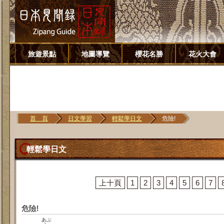
旅遊景點
地圖導覽
櫻花名勝
花火大會
首 頁
日文學習
輕鬆學日文
危險!
輕鬆學日文
上十頁
1
2
3
4
5
6
7
危險!
あぶ