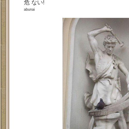
危
ない!
abunai