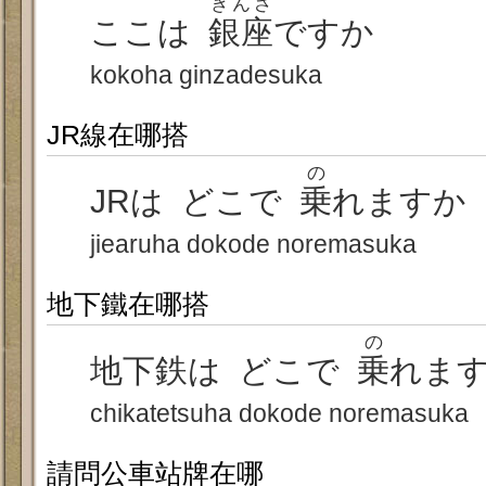
ぎんざ
ここは
銀座
ですか
kokoha ginzadesuka
JR線在哪搭
の
JRは どこで
乗
れますか
jiearuha dokode noremasuka
地下鐵在哪搭
の
地下鉄は どこで
乗
れま
chikatetsuha dokode noremasuka
請問公車站牌在哪