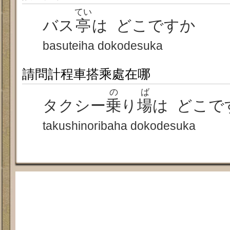
てい
バス
亭
は どこですか
basuteiha dokodesuka
請問計程車搭乘處在哪
の
ば
タクシー
乗
り
場
は どこで
takushinoribaha dokodesuka