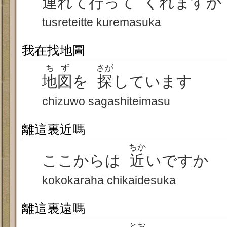
連
れて
行
って くれますか
tusreteitte kuremasuka
我在找地圖
ちず
さが
地図
を
探
しています
chizuwo sagashiteimasu
離這裏近嗎
ちか
ここからは
近
いですか
kokokaraha chikaidesuka
離這裏遠嗎
とお