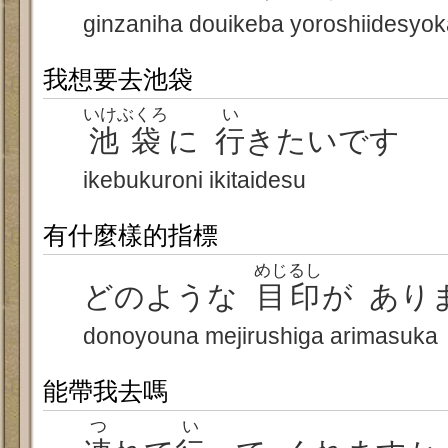
ginzaniha douikeba yoroshiidesyok
我想要去池袋
いけぶくろ
い
池袋
に
行
きたいです
ikebukuroni ikitaidesu
有什麼樣的指標
めじるし
どのような
目印
が あり
donoyouna mejirushiga arimasuka
能帶我去嗎
つ
い