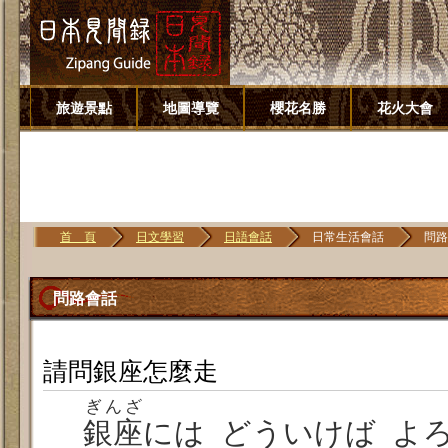
旅遊景點
地圖導覽
櫻花名勝
花火大會
首 頁
日文學習
日語會話
日常生活會話
問路
問路會話
請問銀座怎麼走
ぎんざ
銀座
には どういけば よ