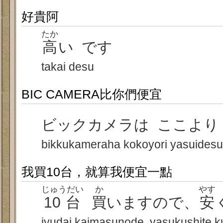
好貴阿
たか
高
い です
takai desu
BIC CAMERA比你們便宜
ビックカメラは ここよ
bikkukameraha kokoyori yasuidesu
我買10台，就算我便宜一點
じゅうだい
か
やす
10台
買
いますので、
安
jyudai kaimasunode, yasukushite k