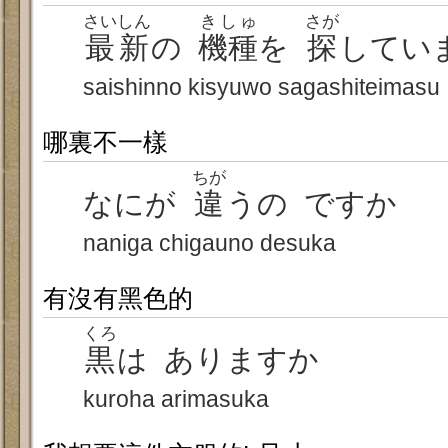
さいしん
きしゅ
さが
最新
の
機種
を
探
してい
saishinno kisyuwo sagashiteimasu
哪裏不一樣
ちが
なにが
違
うの ですか
naniga chigauno desuka
有沒有黑色的
くろ
黒
は ありますか
kuroha arimasuka