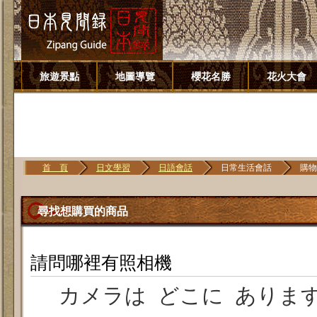
旅遊景點
地圖導覽
櫻花名勝
花火大會
首 頁
日文學習
日語會話
日常生活會話
購物
尋找想購買的商品
請問哪裡有照相機
カメラは どこに ありま