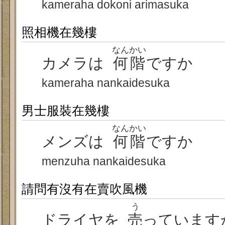
kameraha dokoni arimasuka
照相機在幾樓
なんかい
カメラは
何階
ですか
kameraha nankaidesuka
男士服裝在幾樓
なんかい
メンズは
何階
ですか
menzuha nankaidesuka
請問有沒有在賣吹風機
う
ドライヤを
売
っています