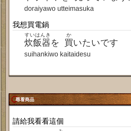
doraiyawo utteimasuka
我想買電鍋
すいはんき
か
炊飯器
を
買
いたいです
suihankiwo kaitaidesu
尋看商品
請給我看看這個