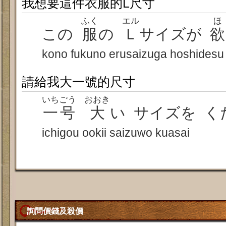
我想要這件衣服的L尺寸
ふく
エル
ほ
この
服
の
Ｌ
サイズが
欲
kono fukuno erusaizuga hoshidesu
請給我大一號的尺寸
いちごう
おおき
一号
大
い サイズを く
ichigou ookii saizuwo kuasai
詢問價錢及殺價