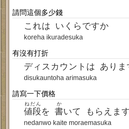
請問這個多少錢
これは いくらですか
koreha ikuradesuka
有沒有打折
ディスカウントは ありま
disukauntoha arimasuka
請寫一下價格
ねだん
か
値段
を
書
いて もらえま
nedanwo kaite moraemasuka