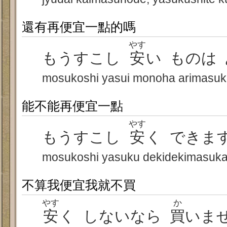
還有再便宜一點的嗎
やす
もうすこし
安
い ものは
mosukoshi yasui monoha arimasu
能不能再便宜一點
やす
もうすこし
安
く できま
mosukoshi yasuku dekidekimasuk
不算我便宜我就不買
やす
か
安
く しないなら
買
いま