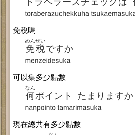
トラベラーズチェックは
toraberazuchekkuha tsukaemasuk
免稅嗎
めんぜい
免税
ですか
menzeidesuka
可以集多少點數
なん
何
ポイント たまりますか
nanpointo tamarimasuka
現在總共有多少點數
なん