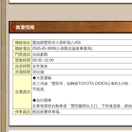
旅遊指南
聯絡地址
愛知縣豐田市小原町孫八456
聯絡電話
0565-65-3808(小原觀光協會事務局)
門票資訊
自由參觀
營業時間
09:00~16:00
休息時間
全年無休
所需時間
30分鐘
◆大眾運輸
在三河線「豐田市」站轉搭TOYOTA OIDEN公車約1小
可抵達。
交通資訊
◆自行開車
在東海環状自動車道「豐田藤岡出入口」下快速道路，經由國
停車資訊
附設收費停車場。