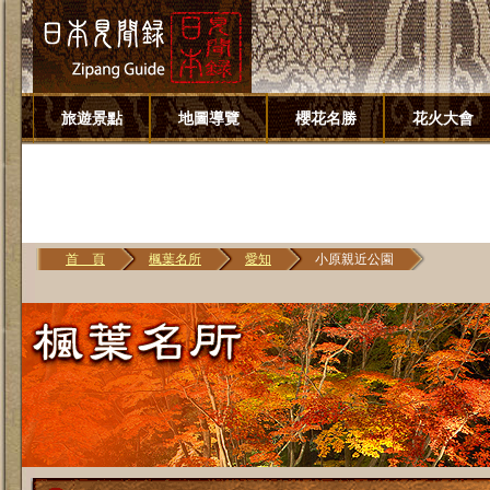
旅遊景點
地圖導覽
櫻花名勝
花火大會
首 頁
楓葉名所
愛知
小原親近公園