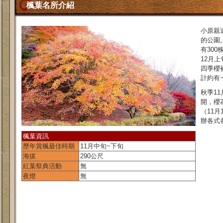
楓葉名所介紹
小原親
的公園
有30
12月
四季櫻
計約有
秋季1
開，櫻
（11
辦各式
楓葉資訊
歷年賞楓最佳時期
11月中旬~下旬
海拔
290公尺
紅葉祭典活動
無
夜燈
無