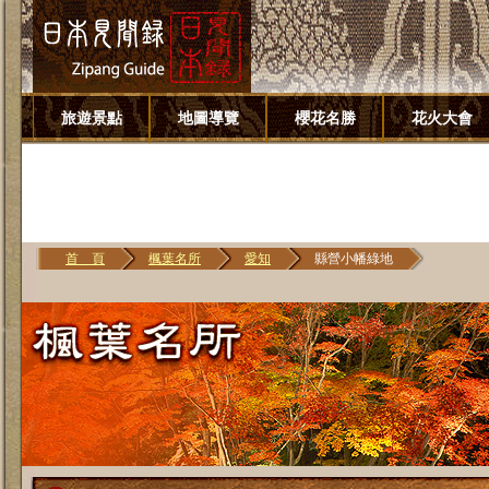
旅遊景點
地圖導覽
櫻花名勝
花火大會
首 頁
楓葉名所
愛知
縣營小幡綠地