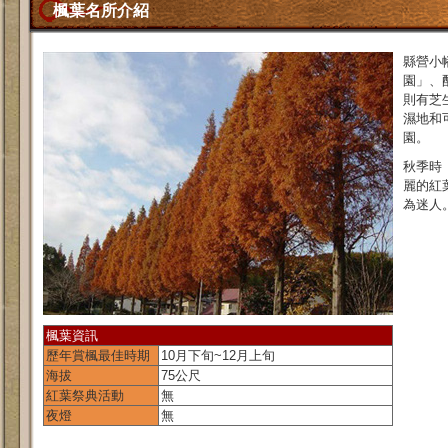
楓葉名所介紹
縣營小
園」、
則有芝
濕地和
園。
秋季時
麗的紅
為迷人
楓葉資訊
歷年賞楓最佳時期
10月下旬~12月上旬
海拔
75公尺
紅葉祭典活動
無
夜燈
無