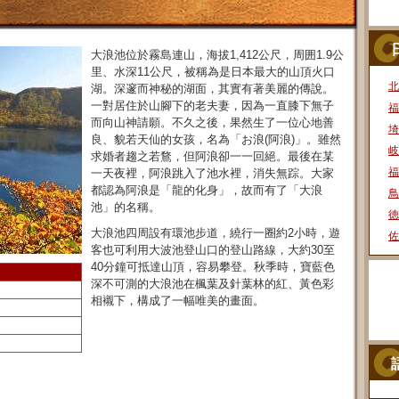
大浪池位於霧島連山，海拔1,412公尺，周囲1.9公
里、水深11公尺，被稱為是日本最大的山頂火口
北
湖。深邃而神秘的湖面，其實有著美麗的傳說。
一對居住於山腳下的老夫妻，因為一直膝下無子
福
而向山神請願。不久之後，果然生了一位心地善
埼
良、貌若天仙的女孩，名為「お浪(阿浪)」。雖然
岐
求婚者趨之若鶩，但阿浪卻一一回絕。最後在某
福
一天夜裡，阿浪跳入了池水裡，消失無踪。大家
都認為阿浪是「龍的化身」，故而有了「大浪
鳥
池」的名稱。
徳
大浪池四周設有環池步道，繞行一圈約
2
小時，遊
佐
客也可利用大波池登山口的登山路線，大約30至
40分鐘可抵達山頂，容易攀登。秋季時，寶藍色
深不可測的大浪池在楓葉及針葉林的紅、黃色彩
相襯下，構成了一幅唯美的畫面。