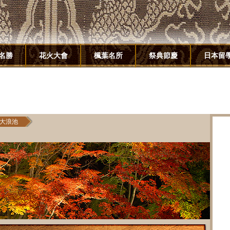
名勝
花火大會
楓葉名所
祭典節慶
日本留
大浪池