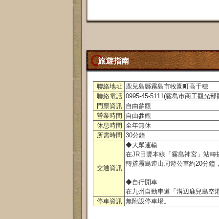
旅遊指南
聯絡地址
鹿兒島縣霧島市牧園町高千穂
聯絡電話
0995-45-5111(霧島市商工觀光
門票資訊
自由參觀
營業時間
自由參觀
休息時間
全年無休
所需時間
30分鐘
◆大眾運輸
在JR日豐本線「霧島神宮」站轉搭
轉搭霧島連山周遊公車約20分鐘
交通資訊
◆自行開車
在九州自動車道「溝辺鹿兒島空港
停車資訊
無附設停車場。