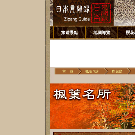
旅遊景點
地圖導覽
櫻花
首 頁
楓葉名所
鹿兒島