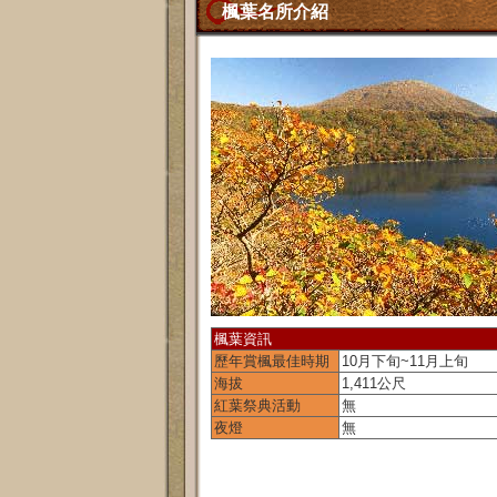
楓葉名所介紹
楓葉資訊
歷年賞楓最佳時期
10月下旬~11月上旬
海拔
1,411公尺
紅葉祭典活動
無
夜燈
無