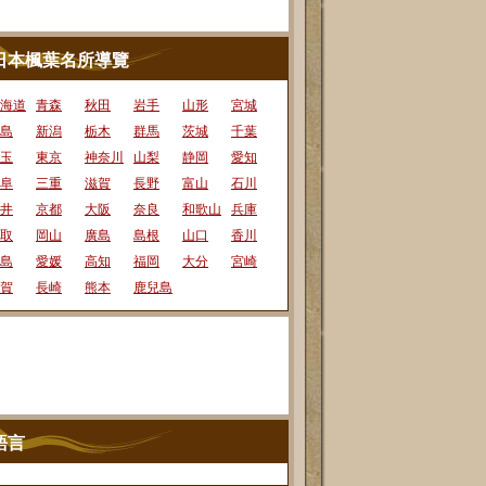
日本楓葉名所導覽
海道
青森
秋田
岩手
山形
宮城
島
新潟
栃木
群馬
茨城
千葉
玉
東京
神奈川
山梨
静岡
愛知
阜
三重
滋賀
長野
富山
石川
井
京都
大阪
奈良
和歌山
兵庫
取
岡山
廣島
島根
山口
香川
島
愛媛
高知
福岡
大分
宮崎
賀
長崎
熊本
鹿兒島
語言