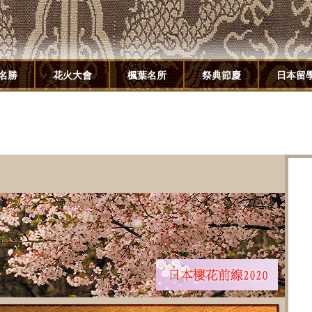
名勝
花火大會
楓葉名所
祭典節慶
日本留