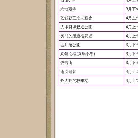
西山公園
4月上
六地蔵寺
3月下
茨城縣三之丸廳舎
4月上
大串貝塚親近公園
4月上
黄門的漫遊櫻花堤
4月上
乙戶沼公園
3月下
真鍋之櫻(真鍋小學)
3月下
愛宕山
3月下
雨引觀音
4月上
外大野的枝垂櫻
4月上