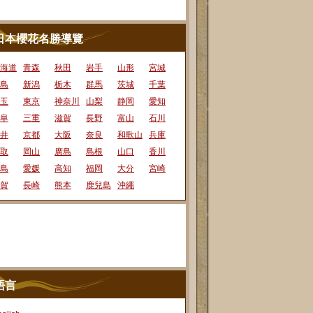
日本櫻花名勝導覽
海道
青森
秋田
岩手
山形
宮城
島
新潟
栃木
群馬
茨城
千葉
玉
東京
神奈川
山梨
静岡
愛知
阜
三重
滋賀
長野
富山
石川
井
京都
大阪
奈良
和歌山
兵庫
取
岡山
廣島
島根
山口
香川
島
愛媛
高知
福岡
大分
宮崎
賀
長崎
熊本
鹿兒島
沖繩
語言