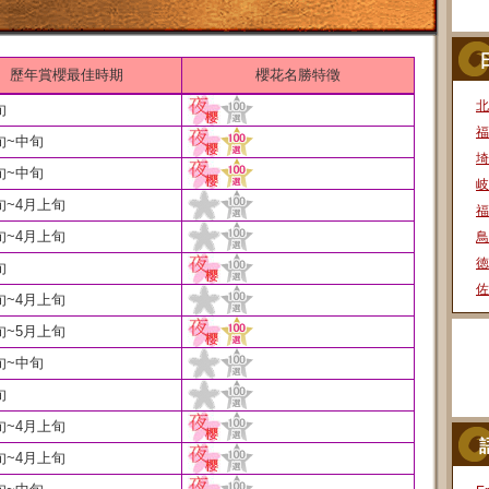
歷年賞櫻最佳時期
櫻花名勝特徵
北
旬
福
旬~中旬
埼
旬~中旬
岐
旬~4月上旬
福
旬~4月上旬
鳥
徳
旬
佐
旬~4月上旬
旬~5月上旬
旬~中旬
旬
旬~4月上旬
旬~4月上旬