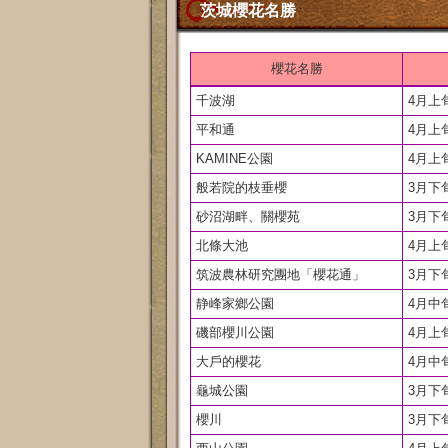
茨城櫻花名勝
櫻花名勝
千波湖
4月上
平和通
4月上
KAMINE公園
4月上
般若院的枝垂櫻
3月下
砂沼湖畔、關櫻苑
3月下
北條大池
4月上
筑波農林研究團地「櫻花通」
3月下
静峰家鄉公園
4月中
磯部櫻川公園
4月上
大戶的櫻花
4月中
龜城公園
3月下
櫻川
3月下