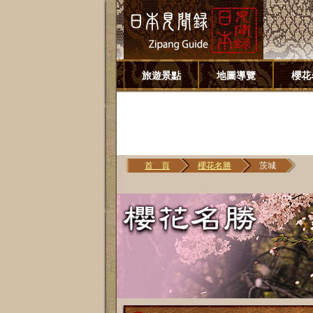
旅遊景點
地圖導覽
櫻花
首 頁
櫻花名勝
茨城